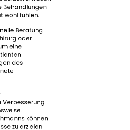
ene Behandlungen
t wohl fühlen.
onelle Beratung
hirurg oder
 um eine
tienten
gen des
gnete
r
ie Verbesserung
sweise.
achmanns können
se zu erzielen.