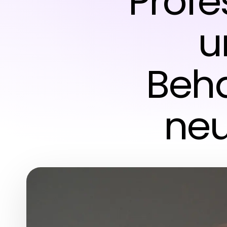
Profe
u
Beha
neu