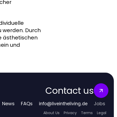
icher
ividuelle
u werden. Durch
e ästhetischen
sein und
Contact us
News
FAQs
Jobs
info
@
liveintheliving.de
About Us
Privacy
Terms
Legal