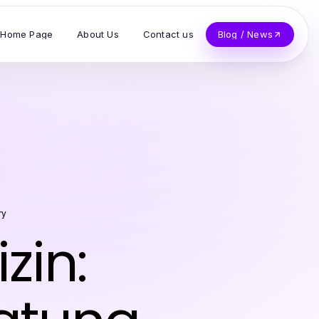
Home Page
About Us
Contact us
Blog / News
ry
zin: