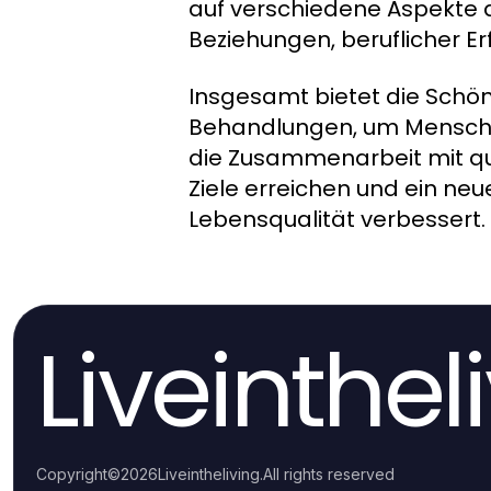
auf verschiedene Aspekte d
Beziehungen, beruflicher E
Insgesamt bietet die Schön
Behandlungen, um Menschen 
die Zusammenarbeit mit qua
Ziele erreichen und ein ne
Lebensqualität verbessert.
Liveinthel
Copyright
©
2026
Liveintheliving
.
All rights reserved