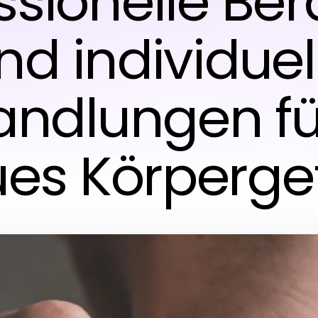
ssionelle Be
nd individuel
ndlungen fü
es Körperge