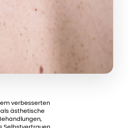
inem verbesserten
als ästhetische
 Behandlungen,
s Selbstvertrauen