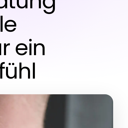
ratung
le
r ein
fühl