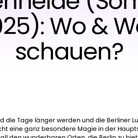
enheide (So
025): Wo & W
schauen?
d die Tage länger werden und die Berliner L
ht eine ganz besondere Magie in der Haupts
 all den wunderbaren Orten, die Berlin zu bi