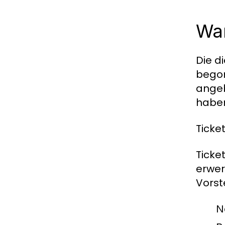
Wan
Die d
begon
angeb
haben
Ticke
Ticke
erwer
Vorste
N