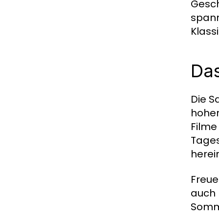
Gesch
spann
Klass
Das
Die S
hohen
Filme
Tages
herei
Freue
auch 
Somme