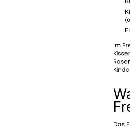
B
K
(
E
Im Fr
Kisse
Rasen
Kinde
Wa
Fr
Das F