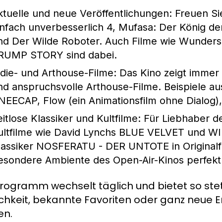
ktuelle und neue Veröffentlichungen
: Freuen Si
infach unverbesserlich 4, Mufasa: Der Köni
nd Der Wilde Roboter. Auch Filme wie Wunde
RUMP STORY sind dabei.
ndie- und Arthouse-Filme
: Das Kino zeigt imme
nd anspruchsvolle Arthouse-Filme. Beispiele a
NEECAP, Flow (ein Animationsfilm ohne Dialog), 
eitlose Klassiker und Kultfilme
: Für Liebhaber d
ultfilme wie David Lynchs BLUE VELVET und W
lassiker NOSFERATU - DER UNTOTE in Originalfas
esondere Ambiente des Open-Air-Kinos perfekt 
rogramm wechselt täglich und bietet so st
chkeit, bekannte Favoriten oder ganz neue 
en.