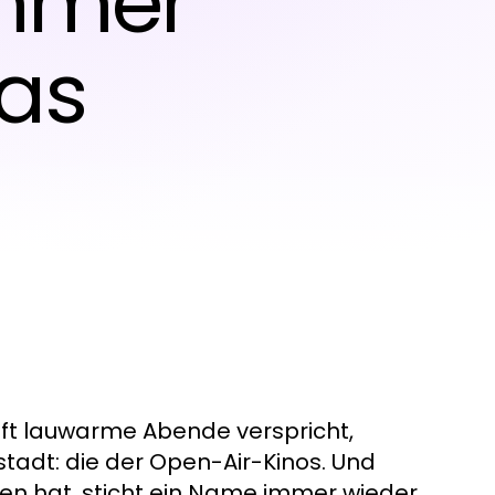
mmer
as
uft lauwarme Abende verspricht,
tadt: die der Open-Air-Kinos. Und
eten hat, sticht ein Name immer wieder