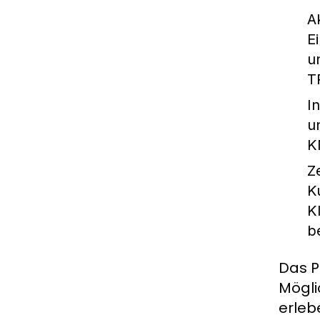
A
E
u
T
I
u
K
Z
K
K
b
Das P
Mögli
erleb