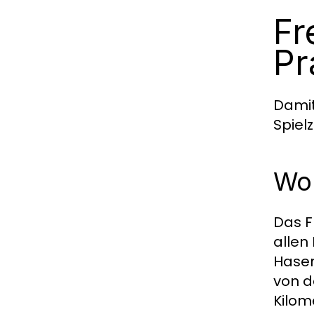
Fr
Pr
Damit
Spielz
Wo 
Das F
allen
Hasen
von d
Kilom