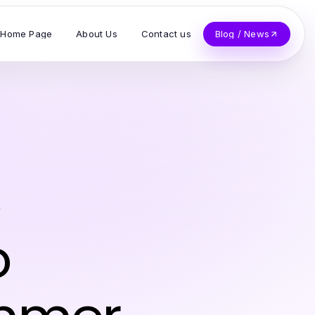
Home Page
About Us
Contact us
Blog / News
y
o