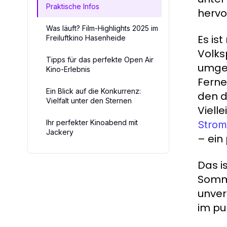
Praktische Infos
hervo
Was läuft? Film-Highlights 2025 im
Es is
Freiluftkino Hasenheide
Volks
Tipps für das perfekte Open Air
umgeb
Kino-Erlebnis
Ferne
Ein Blick auf die Konkurrenz:
den d
Vielfalt unter den Sternen
Viell
Ihr perfekter Kinoabend mit
Strom
Jackery
– ein
Das i
Somme
unver
im pu