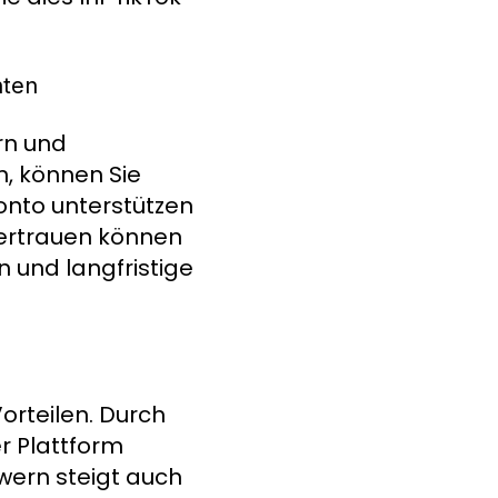
nten
rn und
n, können Sie
Konto unterstützen
Vertrauen können
n und langfristige
orteilen. Durch
r Plattform
owern steigt auch