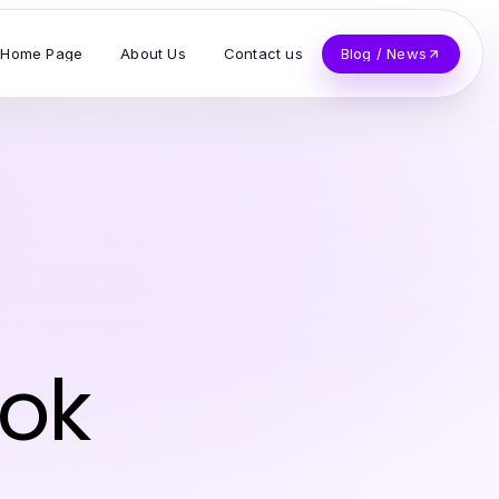
Home Page
About Us
Contact us
Blog / News
Tok