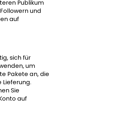
iteren Publikum
 Followern und
cen auf
g, sich für
erwenden, um
te Pakete an, die
 Lieferung.
nen Sie
 Konto auf