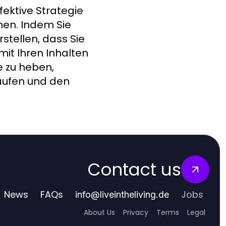
ektive Strategie
öhen. Indem Sie
stellen, dass Sie
mit Ihren Inhalten
e zu heben,
kaufen und den
Contact us
News
FAQs
Jobs
info
@
liveintheliving.de
About Us
Privacy
Terms
Legal