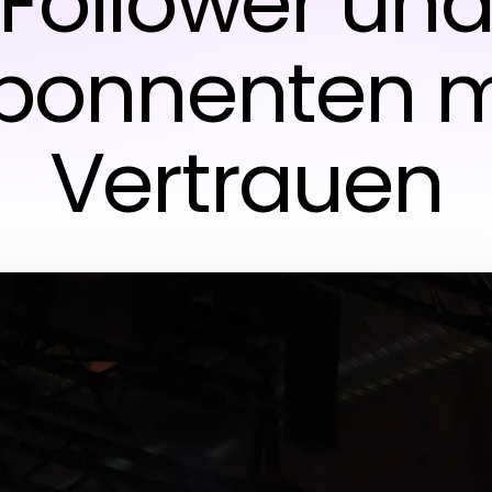
Follower un
bonnenten m
Vertrauen