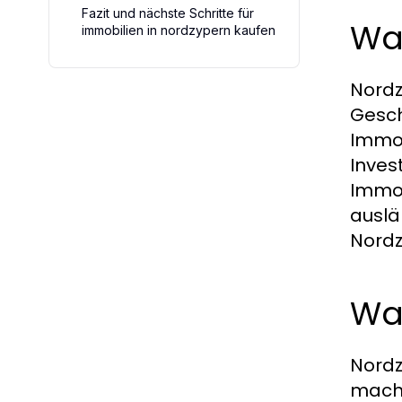
Fazit und nächste Schritte für
War
immobilien in nordzypern kaufen
Nordz
Gesch
Immob
Inves
Immob
auslä
Nordz
Wa
Nordz
mache