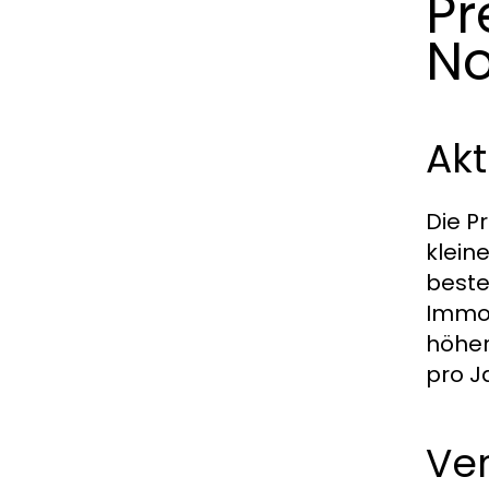
Pr
No
Akt
Die P
klein
beste
Immob
höher
pro J
Ve