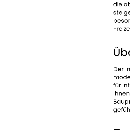
die a
steig
beson
Freiz
Üb
Der I
moder
für i
Ihnen
Baupr
gefüh