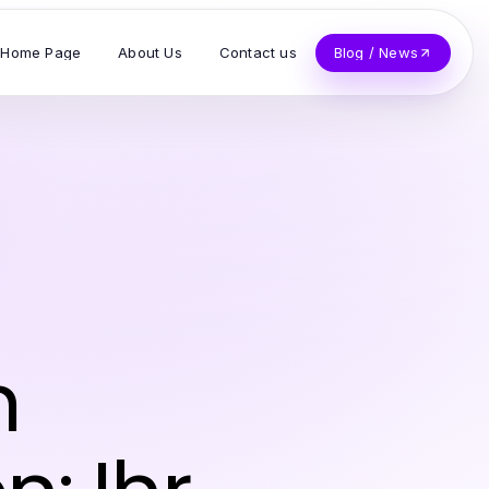
Home Page
About Us
Contact us
Blog / News
n