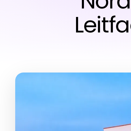
Nord
Leitf