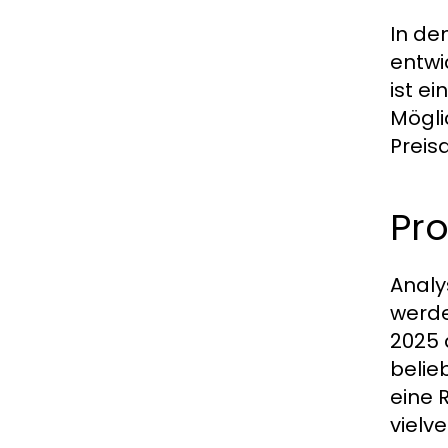
In de
entwi
ist e
Mögli
Preisa
Pro
Analy
werde
2025 
belie
eine 
vielv