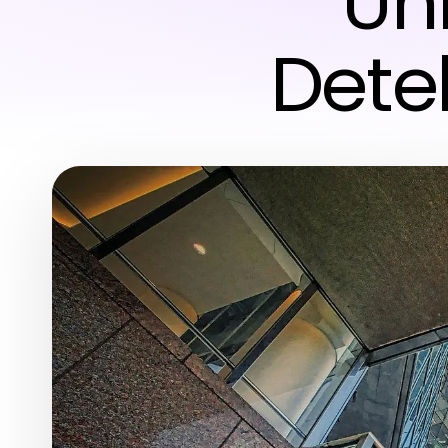
Un
Dete