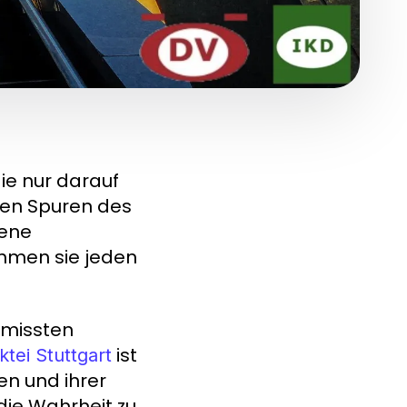
ie nur darauf
 den Spuren des
fene
nehmen sie jeden
rmissten
ist
ktei Stuttgart
en und ihrer
die Wahrheit zu