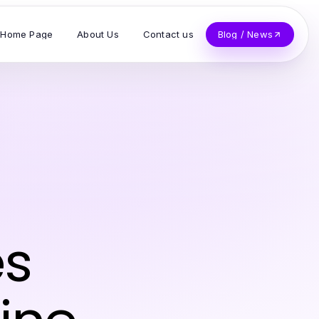
Home Page
About Us
Contact us
Blog / News
es