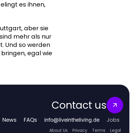
lingt es ihnen,
uttgart, aber sie
 sind mehr als nur
it. Und so werden
 bringen, egal wie
Contact us
News
FAQs
Jobs
info
@
liveintheliving.de
About Us
Privacy
Terms
Legal