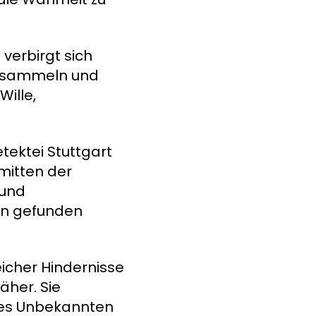
verbirgt sich
zu sammeln und
Wille,
tektei Stuttgart
nmitten der
 und
ten gefunden
icher Hindernisse
äher. Sie
des Unbekannten