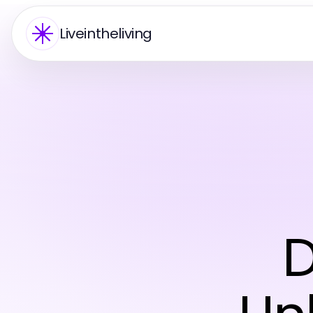
Liveintheliving
D